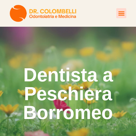
Trattamenti Poliambulatori
Dentista a
Peschiera
Borromeo