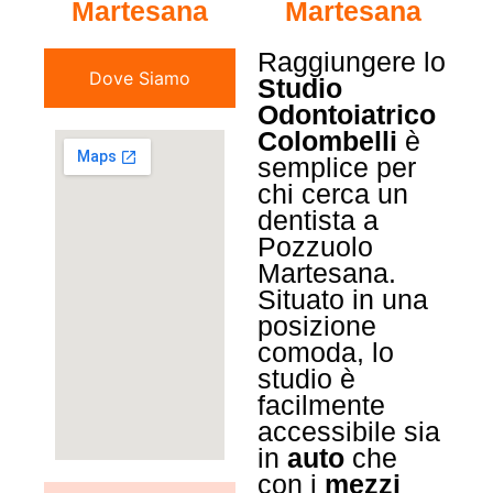
Martesana
Martesana
Raggiungere lo
Dove Siamo
Studio
Odontoiatrico
Colombelli
è
semplice per
chi cerca un
dentista a
Pozzuolo
Martesana.
Situato in una
posizione
comoda, lo
studio è
facilmente
accessibile sia
in
auto
che
con i
mezzi