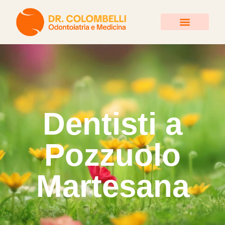
Trattamenti Poliambulatori
Dentisti a
Pozzuolo
Martesana