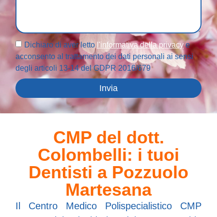
Dichiaro di aver letto
l'informativa della privacy
e
acconsento al trattamento dei dati personali ai sensi
degli articoli 13-14 del GDPR 2016/679
Invia
CMP del dott.
Colombelli: i tuoi
Dentisti a Pozzuolo
Martesana
Il Centro Medico Polispecialistico CMP