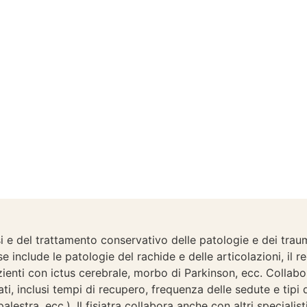
osi e del trattamento conservativo delle patologie e dei tra
sse include le patologie del rachide e delle articolazioni, il
ienti con ictus cerebrale, morbo di Parkinson, ecc. Collabor
zati, inclusi tempi di recupero, frequenza delle sedute e tipi 
alestra, ecc.). Il fisiatra collabora anche con altri specialist