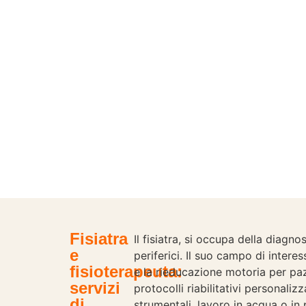
Fisiatra
Il fisiatra, si occupa della diagn
e
periferici. Il suo campo di intere
fisioterapeuta:
e la rieducazione motoria per paz
servizi
protocolli riabilitativi personaliz
di
strumentali, lavoro in acqua o in p