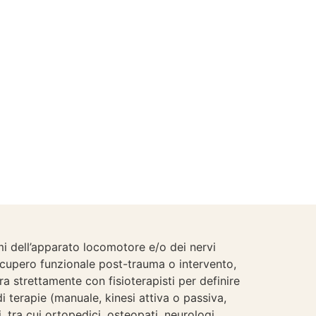
umi dell’apparato locomotore e/o dei nervi
 recupero funzionale post-trauma o intervento,
a strettamente con fisioterapisti per definire
di terapie (manuale, kinesi attiva o passiva,
i, tra cui ortopedici, osteopati, neurologi,