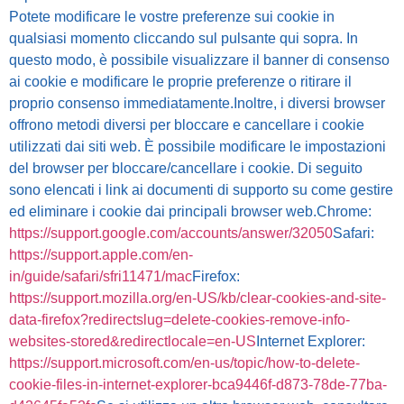
Potete modificare le vostre preferenze sui cookie in
qualsiasi momento cliccando sul pulsante qui sopra. In
questo modo, è possibile visualizzare il banner di consenso
ai cookie e modificare le proprie preferenze o ritirare il
proprio consenso immediatamente.Inoltre, i diversi browser
offrono metodi diversi per bloccare e cancellare i cookie
utilizzati dai siti web. È possibile modificare le impostazioni
del browser per bloccare/cancellare i cookie. Di seguito
sono elencati i link ai documenti di supporto su come gestire
ed eliminare i cookie dai principali browser web.Chrome:
https://support.google.com/accounts/answer/32050
Safari:
https://support.apple.com/en-
in/guide/safari/sfri11471/mac
Firefox:
https://support.mozilla.org/en-US/kb/clear-cookies-and-site-
data-firefox?redirectslug=delete-cookies-remove-info-
websites-stored&redirectlocale=en-US
Internet Explorer:
https://support.microsoft.com/en-us/topic/how-to-delete-
cookie-files-in-internet-explorer-bca9446f-d873-78de-77ba-