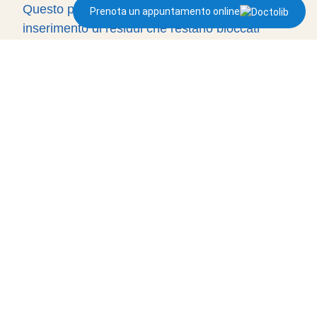
Questo può avvenire per occasionale
Prenota un appuntamento online
inserimento di residui che restano bloccati
senza creare fastidi e riescono ad essere
rimossi facilmente dal paziente semplicemente
utilizzando strumenti per l’igiene orale più
efficaci (come lo scovolino dentale o il filo
interdentale per ponti).
In genere purtroppo, il problema è invece legato
a infiltrazioni cariose al di sotto delle vecchie
capsule.
Queste, dopo aver compromesso la struttura
dei monconi di sostegno delle capsule stesse,
creano cavità dove si fermano più facilmente
residui di cibo difficilmente rimovibili, che danno
poi luogo ai fenomeni descritti.
Infiltrazioni cariose sotto ponti e capsule