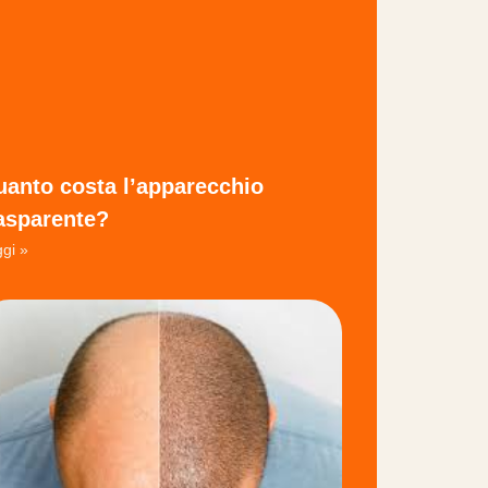
anto costa l’apparecchio
asparente?
gi »