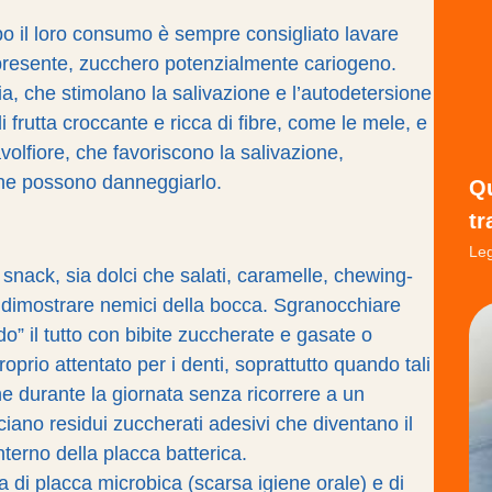
opo il loro consumo è sempre consigliato lavare
si presente, zucchero potenzialmente cariogeno.
lia, che stimolano la salivazione e l’autodetersione
 frutta croccante e ricca di fibre, come le mele, e
avolfiore, che favoriscono la salivazione,
che possono danneggiarlo.
Qu
tr
Leg
 snack, sia dolci che salati, caramelle, chewing-
o dimostrare nemici della bocca. Sgranocchiare
do” il tutto con bibite zuccherate e gasate o
prio attentato per i denti, soprattutto quando tali
e durante la giornata senza ricorrere a un
sciano residui zuccherati adesivi che diventano il
nterno della placca batterica.
a di placca microbica (scarsa igiene orale) e di