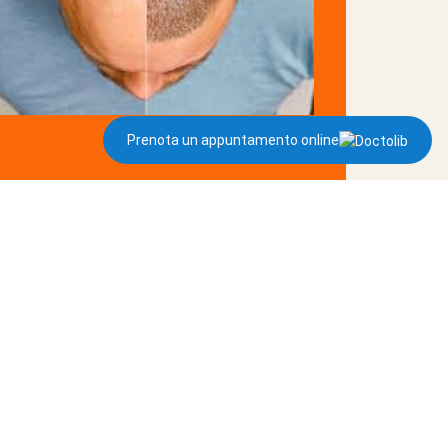
Prenota un appuntamento online
apianto capelli per i più giovani
gi »