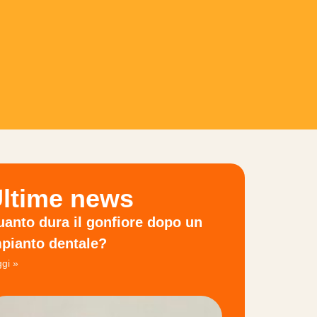
ltime news
anto dura il gonfiore dopo un
pianto dentale?
gi »