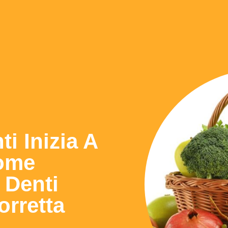
i Inizia A
Come
 Denti
orretta