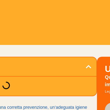
U
Qu
im
Leg
 una corretta prevenzione, un’adeguata igiene