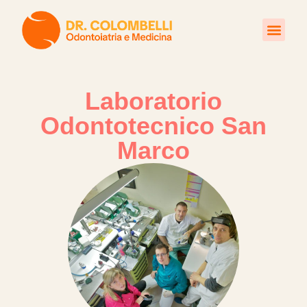
Trattamenti Poliambulatori
Laboratorio
Odontotecnico San
Marco